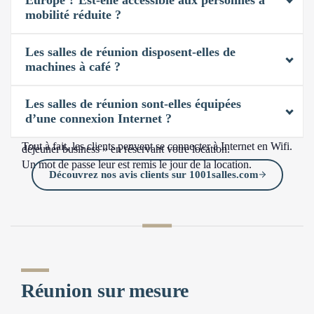
mobilité réduite ?
La salle Europe est située au 2ème étage du bâtiment. Un
Les salles de réunion disposent-elles de
ascenseur est à la disposition des clients. La salle est tout à
machines à café ?
fait accessible aux personnes à mobilité réduite, tout comme
Il y a une machine à café au rez-de-chaussée de chaque
les espaces annexes (sanitaires et cuisine).
Les salles de réunion sont-elles équipées
bâtiment, accessible à tous. Par ailleurs, il vous est également
d’une connexion Internet ?
possible de prendre l’option « café d’accueil » ou « petit
Tout à fait, les clients peuvent se connecter à Internet en Wifi.
déjeuner business » en réservant votre location.
Un mot de passe leur est remis le jour de la location.
Découvrez nos avis clients sur 1001salles.com
Réunion sur mesure