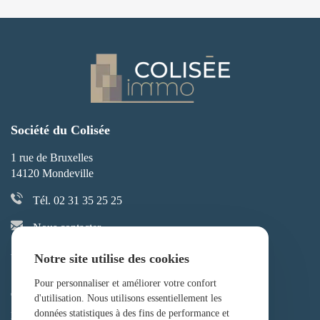
Société du Colisée
1 rue de Bruxelles
14120 Mondeville
Tél. 02 31 35 25 25
Nous contacter
Accueil
Services aux
Notre site utilise des cookies
entreprises
Société
Gestion des locaux
Pour personnaliser et améliorer votre confort
Contact
d'utilisation. Nous utilisons essentiellement les
Logements
données statistiques à des fins de performance et
Locaux
meublés