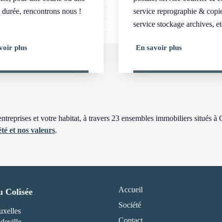
 durée, rencontrons nous !
service reprographie & copi
service stockage archives, et
voir plus
En savoir plus
treprises et votre habitat, à travers 23 ensembles immobiliers situés à
té et nos valeurs
.
Accueil
u Colisée
Société
uxelles
Contact
eville