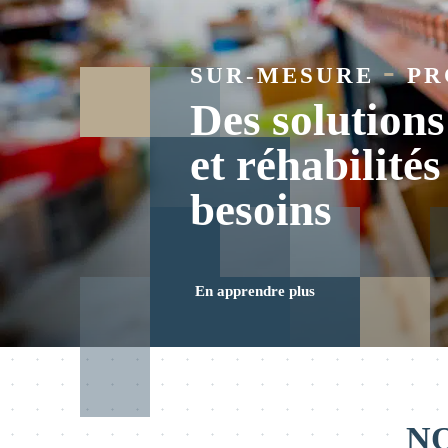
-
SUR-MESURE
PR
Des solutions
et réhabilité
besoins
En apprendre plus
NO